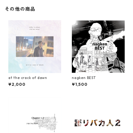
その他の商品
at the crack of dawn
nagken BEST
¥2,000
¥1,500